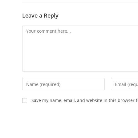
Leave a Reply
Comment
Enter
Enter
your
your
name
email
Save my name, email, and website in this browser f
or
address
username
to
to
comment
comment