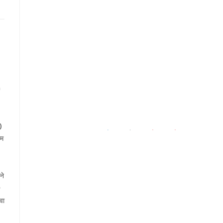
)
यम
ने
9
वा