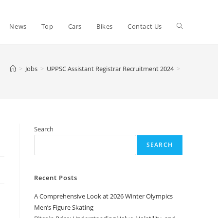
Toggle
News
Top
Cars
Bikes
Contact Us
website
>
Jobs
>
UPPSC Assistant Registrar Recruitment 2024
>
search
Search
SEARCH
Recent Posts
A Comprehensive Look at 2026 Winter Olympics
Men’s Figure Skating