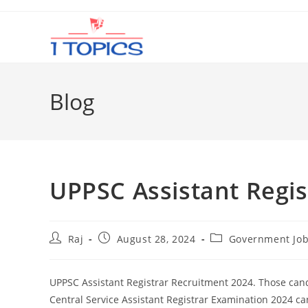
Skip
to
content
Blog
UPPSC Assistant Regis
Post
Post
Post
Raj
August 28, 2024
Government Jo
author:
published:
category:
UPPSC Assistant Registrar Recruitment 2024. Those cand
Central Service Assistant Registrar Examination 2024 c