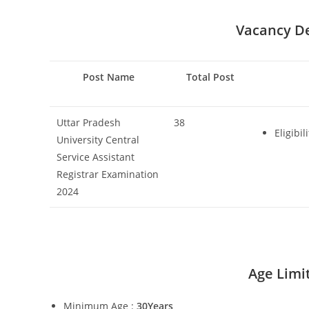
Vacancy Det
Post Name
Total Post
Uttar Pradesh
38
Eligibi
University Central
Service Assistant
Registrar Examination
2024
Age Limi
Minimum Age :
30Years