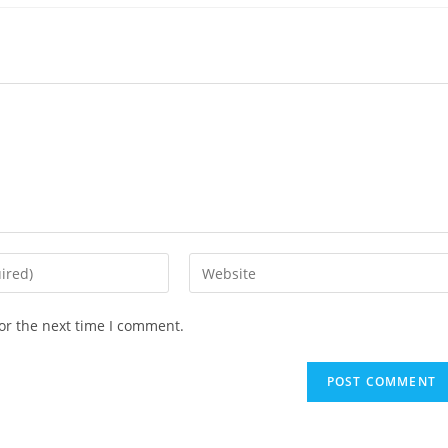
Enter
your
website
or the next time I comment.
URL
(optional)