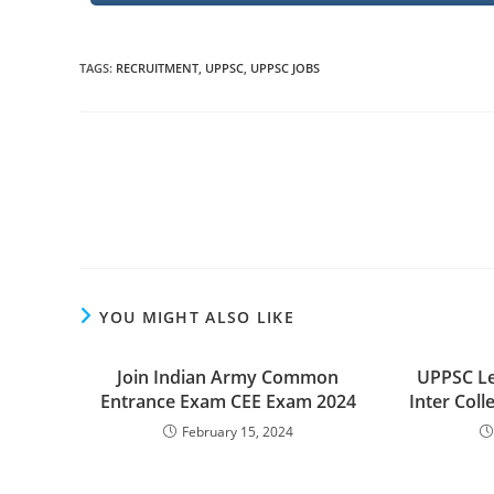
TAGS
:
RECRUITMENT
,
UPPSC
,
UPPSC JOBS
Read
more
articles
YOU MIGHT ALSO LIKE
Join Indian Army Common
UPPSC L
Entrance Exam CEE Exam 2024
Inter Col
February 15, 2024