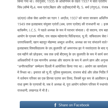
किया गया था। तदनुसार, 1935 के अधिनियम के तहत 1937 में सात प्रांतीय लोक 
सिंध (बॉम्बे में),4. मध्य प्रांत,बिहार और उड़ीसा(रांची में), 5. बर्मा (रंगून),6. प
उ0प्र0 लोक सेवा आयोग का गठन 1 अप्रैल, 1937 को भारत सरकार अधिनियम
1949 तक इलाहाबाद संयुक्त प्रांतों (अब, उत्तर प्रदेश) की राजधानी था । इस
ब्रॉकमैन, I.C.S. ने पहले अध्यक्ष के रूप में पदभार संभाला। दो सदस्य, राय 
आयोग के प्रथम सचिव, राय साहब महेशानंद घिल्डियाल, यू.पी. सचिवालय सेवा 
उत्तराधिकारी, खान बहादुर मोहम्मद अब्दुल अजीज, अध्यक्ष का पद संभालने वाले
इलाहाबाद विश्वविद्यालय के उप.कुलपति डॉ अमरनाथ झा ने स्वतंत्रता के बाद 
दस महीने को छोड़कर, जब तक उन्हें बीएचयू के उप कुलपति के रूप में कार्य क
अधिकारियों ने एक माननीय अध्यक्ष और सदस्य के रूप में अपने ज्ञान और अनुभव स
“अनौपचारिक” सम्मेलन दिल्ली में आयोजित किया गया था। आयोग का कार्यालय 1
में स्थित था। इमारत को यू.पी. पुलिस मुख्यालय, राजस्व बोर्ड और लोक निर्दे
ने वर्तमान परिसर का एक हिस्सा प्राप्त कर लिया, जिसमें मूल रूप से आलीशान इल
राधा कृष्ण के प्रयासों से, जब वे अध्यक्ष थे, पूरा आयोग वर्तमान परिसर में स्थ
राजधानी, लखनऊ में भी है।
Share on Facebook