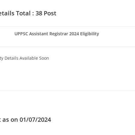
ails Total : 38 Post
UPPSC Assistant Registrar 2024 Eligibility
lity Details Available Soon
Set Youtube Channel ID
t as on 01/07/2024