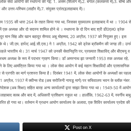
सेवा आयोगों की स्थापना की गई; 1. असम (शिलांग में),2. बंगाल (कलकत्ता में),3. बॉम्बे औ
ंजाब और उत्तर-पश्चिम (लाहौर में),7. संयुक्त प्रांत(इलाहाबाद में)।
 1935 की धारा 264 के तहत किया गया था, जिसका मुख्यालय इलाहाबाद में था । 1904 स
में एक अध्यक्ष और दो सदस्य शामिल होने थे । स्थापना के दो दिन बाद श्री डी0एल0 ड्रेक
बहादुर मान सिंह और खान बहादुर सैय्यद अबू मोहम्मद, 20 अप्रैल, 1937 को नियुक्त हुए। इस
के थे। जी.एम. हार्पर( आई.सी.एस.) ने 1 अप्रैल, 1942 को ड्रेक ब्रॉकमैन की जगह ली। उन
 पहले भारतीय थे। 31 मार्च 1947 को उनकी सेवानिवृत्ति पर, प्रख्यात शिक्षाविद् और बीएचयू व
प्रथम अध्यक्ष के रूप में पदभार ग्रहण किया। डॉ अमरनाथ झा जनवरी 1953 तक अध्यक्ष रहे,
रने के लिए आमंत्रित किया गया था । लोक सेवा आयोग में कई महान शिक्षाविदों और प्रशासनिक
े प्रगति का मार्ग प्रशस्त किया है। दिसंबर 1941 में, लोक सेवा आयोगों के अध्यक्षों का पहल
 अप्रैल, 1937 में क्वीन्स रोड (अब सरोजिनी नायडू मार्ग) पर सचिवालय भवन के ब्लॉक नंबर
श निदेशक (अब शिक्षा) सहित बारह अन्य कार्यालयों द्वारा साझा किया गया था। 1949-50 में आयो
ाहाबाद क्लब और बाद में, अधिकारी प्रशिक्षण स्कूल था । हालाँकि, 1962-63 में, स्वर्गीय बाबू
ानांतरित हो गया था। वर्तमान में प्रधान आयोग कार्यालय के अलावा, एक शिविर कार्यालय प्रदेश की
Post on X